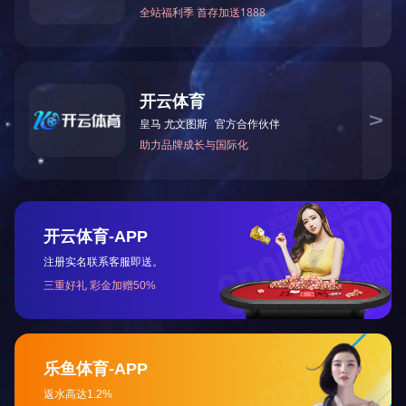
获江西师范大学附属中学颁发的
“家校社协同育人‘教联体’暨思
政实践基地共建单位”称号。这一荣誉标志着双方在思政教育与
人才培养领域的合作迈上新台阶，
既是对
“产教融合、协同
人”理念的生动实践，更是校企深化合作的里程碑。
作为国家级高新技术企业，联创电子依托自身在光学领域的
核心技术优势，构建
“理论+实践”融合育人模式。纸上得来终
浅，课本中的理论讲解远不及现场直观体验。活动
期间，
公司
讲
解员结合高中物理知识
，
深入解析光学镜头的成像原理，详细阐
释了光的折射、小孔成像等原理如何协同作用实现图像捕捉，让
书
本
上
的
“枯燥”
知识转化
为真切的实景
认知
。展厅参观结束后
高级工程师为学生带来一场围绕镜头设计的头脑风暴公开课，在
寓教于乐中传递光学
专业
知识。
联创电子与江西师大附中的合作已持续三载，始终将思政教
育融入产业实践场景，让学生在沉浸式体验中深刻领悟
“科技报
国”的时代使命与内涵。深耕实业以来，联创电子始终将履行社
会责任、回馈社会作为发展的重要基石，秉持与社会同频共振、
共促发展的理念。此次深度联动，既是响应国家“教育优先发展”
战略的务实举措，也是以产业力量反哺教育的生动体现，推
动“创新驱动、人才强企”理念在校企协同中落地生根。