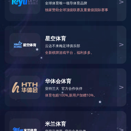
示
投资者关系
新闻资讯
加入我们

招贤纳士
员工福利
全球产业布局

搜索


当前位置：
乐动体育
-
新闻资讯
-
集团要闻
-
联创电子与江西师范大学附属中学携手共筑协同育人新平台
联创电子与江西师范大学附属中