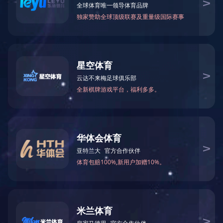
示
投资者关系
新闻资讯
加入我们

招贤纳士
员工福利
全球产业布局

搜索


乐动体育-乐动ledong(中国)
当前位置：
乐动体育
/
投资者关系


公司公告
查看更多 +