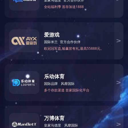

查看详情
无人机
查看详情
Details
查看详情
无人机部件
查看详情
Details
查看详情
智能手机
查看详情
Details
查看详情
平板电脑
查看详情
Details