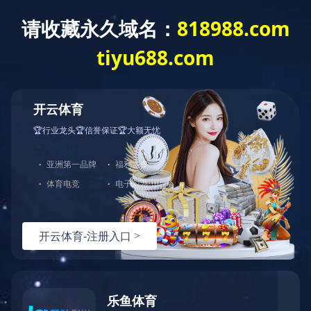
乐动体育
网站乐动体育
乐动体育-乐动ledong(中国)
公司简介
发展历程
技术创新
企业宣传片
社会责任
产品介绍
乐动体育-乐动ledong(中国)
触显产业
应用终端产业
产品应用展
示
投资者关系
新闻资讯
加入我们
招贤纳士
员工福利
全球产业布局

网站乐动体育
乐动体育-乐动ledong(中国)

公司简介
发展历程
技术创新
企业宣传片
社会责任
产品介绍

乐动体育-乐动ledong(中国)
触显产业
应用终端产业
产品应用展