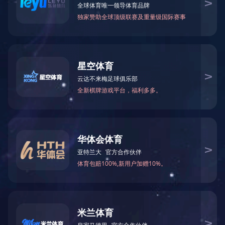
示
投资者关系
新闻资讯
加入我们

招贤纳士
员工福利
全球产业布局

搜索


当前位置：
乐动体育
/
产品介绍
/
应用终端产业
/
智能手表
智能手表