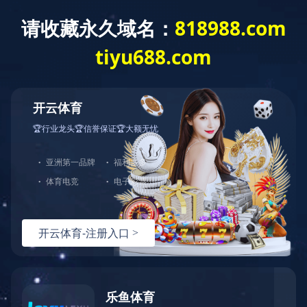
乐动体育
网站乐动体育
乐动体育-乐动ledong(中国)
公司简介
发展历程
技术创新
企业宣传片
社会责任
产品介绍
乐动体育-乐动ledong(中国)
触显产业
应用终端产业
产品应用展
示
投资者关系
新闻资讯
加入我们
招贤纳士
员工福利
全球产业布局

网站乐动体育
乐动体育-乐动ledong(中国)

公司简介
发展历程
技术创新
企业宣传片
社会责任
产品介绍

乐动体育-乐动ledong(中国)
触显产业
应用终端产业
产品应用展